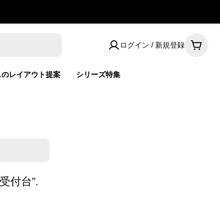
ログイン / 新規登録
カ
ー
ト
スのレイアウト提案
シリーズ特集
付台”.
。