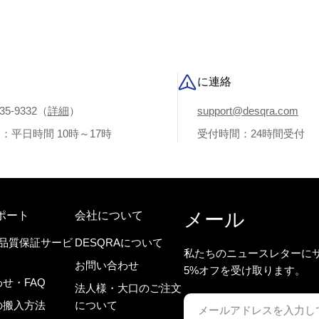
に連絡
335-9332（
詳細
）
support@desqra.com
：平日時間 10時～17時
受付時間：24時間受付
メール
ポート
会社について
間品質保証サービ
DESQRAについて
私たちのニュースレターに
お問い合わせ
5%オフを受け取ります。
せ・FAQ
法人様・大口のご注文
メ
の搬入方法
について
ー