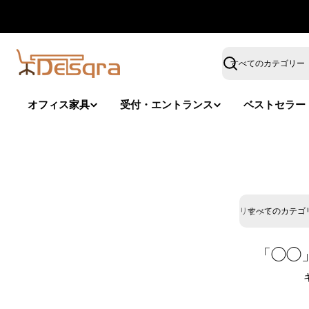
コ
ン
テ
ン
検
ツ
索
へ
オフィス家具
受付・エントランス
ベストセラー
ス
キ
ッ
プ
リセット
検
索
「◯◯