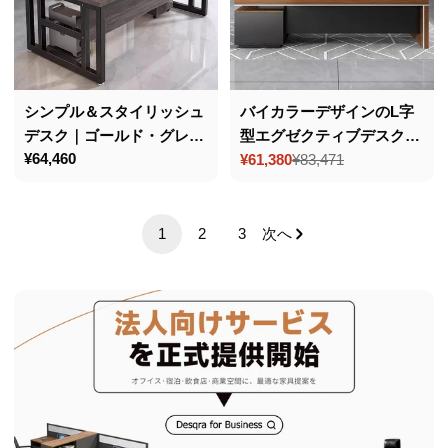
シンプル＆スタイリッシュ
バイカラーデザインのL字
デスク｜ゴールド・グレ
型エグゼクティブデスク
通
¥64,460
ー・ブラックフレーム｜化
（パーティクルボード
¥61,380
¥83,471
セ
通
常
粧板製・選べるカラー・サ
製）– 高耐久性と機能的な
ー
常
価
ル
価
イズ豊富
収納
格
価
格
1
2
3
次へ
格