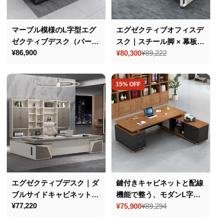
マーブル模様のL字型エグ
エグゼクティブオフィスデ
ゼクティブデスク（パーテ
スク｜スチール脚 × 幕板付
通
¥86,900
ィクルボード製）– 高耐久
き × サイドキャビネット
¥80,300
¥89,222
セ
通
常
性と優れた収納力
ー
常
価
ル
価
格
15% OFF
価
格
格
エグゼクティブデスク｜ダ
鍵付きキャビネットと配線
ブルサイドキャビネット｜
機能で整う、モダンL字型
通
¥77,220
PC冷却用通気口付き｜カ
役員デスク
¥75,900
¥89,294
セ
通
常