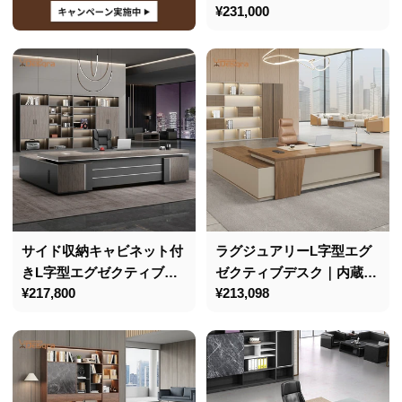
通
¥231,000
量サイドキャビネット付き
常
価
格
サイド収納キャビネット付
ラグジュアリーL字型エグ
きL字型エグゼクティブデ
ゼクティブデスク｜内蔵
通
¥217,800
通
¥213,098
スク｜耐摩耗・ダイヤル錠
LED照明・ケーブル整理機
常
常
付き
能付き
価
価
格
格