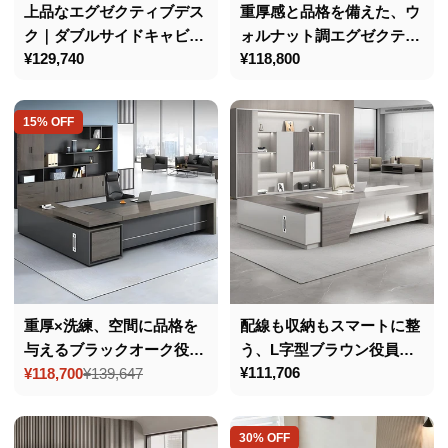
上品なエグゼクティブデス
重厚感と品格を備えた、ウ
ク｜ダブルサイドキャビネ
ォルナット調エグゼクティ
通
¥129,740
通
¥118,800
ット｜三桁ダイヤル錠付き
ブデスク
常
常
｜PC冷却用通気孔
価
価
15% OFF
格
格
重厚×洗練、空間に品格を
配線も収納もスマートに整
与えるブラックオーク役員
う、L字型ブラウン役員デ
通
¥111,706
デスクセット
¥118,700
¥139,647
スク
セ
通
常
ー
常
価
ル
価
格
30% OFF
価
格