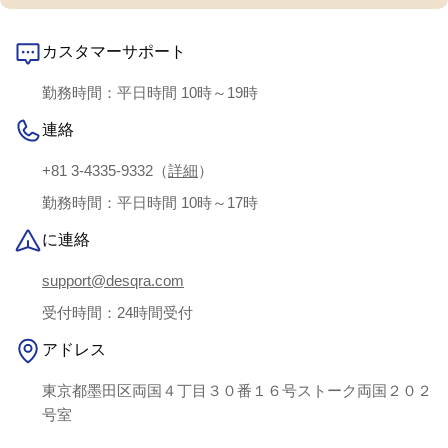
す。さらに、キャスター付きで、頻繁な
です。上部には
レイアウト変更も手軽に対応できます。
受付業務で必要
カスタマーサポート
こちらのデスクはオフィスの取り入れた
置できるように
い機能性とデザイン性を兼ね備えてお
デザインは、デ
勤務時間：平日時間 10時～19時
り、従業員の方々の創造性と効率を高め
用し、受付エリ
連絡
る効果が期待できます。
つ、視覚的にも
ます。バイカラ
+81 3-4335-9332（
詳細
）
いは、店舗に温
勤務時間：平日時間 10時～17時
与え、訪れるお
供します。この
に連絡
より、お客様は
support@desqra.com
きると同時に、
印象を確実に残
受付時間：24時間受付
お客様からは、
アドレス
待以上に機能的
上させた」との
東京都墨田区両国４丁目３０番１６号ストーク両国２０２
ます。
号室