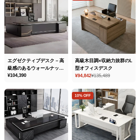
格
エグゼクティブデスク – 高
高級木目調×収納力抜群のL
級感のあるウォールナット
型オフィスデスク
通
¥104,390
＆グレー、L字型デザイ
¥94,842
¥135,489
セ
通
常
ン、機能性と美しさを兼ね
ー
常
価
ル
価
備えたデスク
格
10% OFF
価
格
格