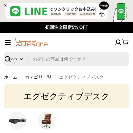
コ
ン
テ
ン
初回注文限定5% OFF
ツ
へ
カ
ス
ー
キ
ト
ッ
検
プ
索
ホーム
カテゴリ一覧
エグゼクティブデスク
コ
エグゼクティブデスク
レ
ク
シ