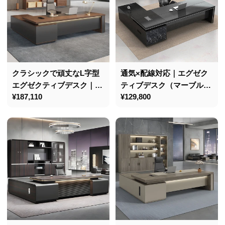
クラシックで頑丈なL字型
通気×配線対応｜エグゼク
エグゼクティブデスク｜
ティブデスク（マーブル調
通
¥187,110
通
¥129,800
LEDライト・3桁ダイヤル
×大容量収納×カスタマイズ
常
常
錠付き
可能）
価
価
格
格