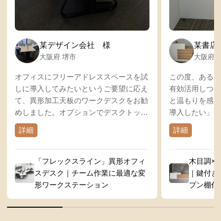
某デザイン会社 様
某書店 
大阪府 堺市
大阪府 
オフィスにフリーアドレススペースを試
この度、ある店
しに導入してみたいというご要望に応え
有効活用しつつ
て、異形加工天板のワークデスクをお勧
と温もりを感じ
めしました。オプションでデスクトップ
導入したい」と
パネルとワゴンが付属しており、これら
て、ホワイトと
詳細
詳細
のカラーはタイルカーペットに合わせた
デザインが特徴
穏やかなトーンで統一しています。一
案しました。お
方、天板は敢えてホワイトにして対比を
で配置できるデ
「フレックスライン」異形オフィ
木目調×
強調し、オフィス空間にアクセントを加
られた店舗の空
スデスク｜チーム作業に最適な変
｜鍵付き
えています。
と考えていまし
形ワークステーション
プン棚付
デスクトップパネルはスペースを明確に
提案した受付カ
区切る役割を果たし、ワゴンは天板下に
ながらも機能性
すっきりと収まるコンパクトな設計で
を採用し、狭い