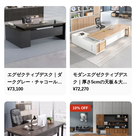
スタマイズ可能
ー
常
価
ル
価
格
価
格
格
エグゼクティブデスク｜ダ
モダンエグゼクティブデス
ークグレー・チャコールグ
ク｜厚さ5cmの天板＆大容
通
¥73,100
通
¥72,270
レー｜大容量サイドキャビ
量サイドキャビネット｜配
常
常
ネット・コード管理用配線
線管理付き
価
価
孔付き
10% OFF
格
格