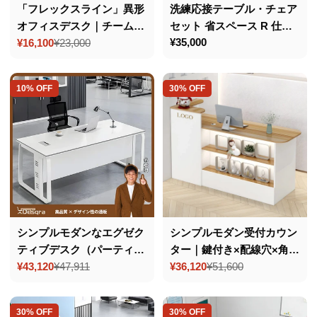
洗練応接テーブル・チェア
「フレックスライン」異形
セット 省スペース R 仕上
オフィスデスク｜チーム作
通
¥35,000
げ安全 上質素材 PU レザー
業に最適な変形ワークステ
¥16,100
¥23,000
セ
通
常
/ コットンリネン椅子 高耐
ーション
ー
常
価
ル
価
荷重
格
10% OFF
30% OFF
価
格
格
シンプルモダンなエグゼク
シンプルモダン受付カウン
ティブデスク（パーティク
ター｜鍵付き×配線穴×角丸
ルボード製）– 洗練された
¥43,120
¥47,911
設計×収納付き（カスタマ
¥36,120
¥51,600
セ
通
セ
通
デザインと優れた耐久性
イズ対応）
ー
常
ー
常
ル
価
ル
価
30% OFF
30% OFF
価
格
価
格