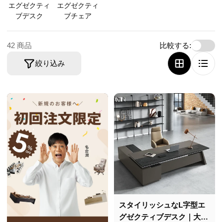
ョ
エグゼクティ
エグゼクティ
ブデスク
ン
ブチェア
:
42 商品
比較する:
絞り込み
スタイリッシュなL字型エ
グゼクティブデスク｜大容