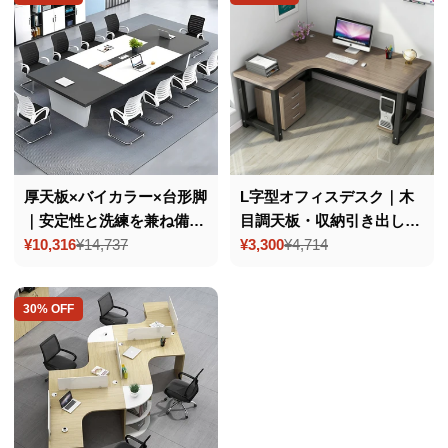
格
格
厚天板×バイカラー×台形脚
L字型オフィスデスク｜木
｜安定性と洗練を兼ね備え
目調天板・収納引き出し付
た天然木調会議テーブル
¥10,316
¥14,737
き・パソコン対応・在宅勤
¥3,300
¥4,714
セ
通
セ
通
（配線孔付き×カスタム対
務向け作業デスク
ー
常
ー
常
ル
価
ル
価
応）
30% OFF
価
格
価
格
格
格